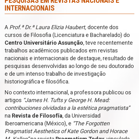
PESQUISAS EM REVISTAS NACIONAIS E
INTERNACIONAIS
A
Prof.ª Dr.ª Laura Elizia Haubert,
docente dos
cursos de Filosofia (Licenciatura e Bacharelado) do
Centro Universitário Assunção
, teve recentemente
trabalhos acadêmicos publicados em revistas
nacionais e internacionais de destaque, resultado de
pesquisas desenvolvidas ao longo de seu doutorado
e de um intenso trabalho de investigação
historiográfica e filosófica.
No contexto internacional, a professora publicou os
artigos
“James H. Tufts y George H. Mead:
contribuciones olvidadas a la estética pragmatista”
na
Revista de Filosofía
, da Universidad
Iberoamericana (México), e
“The Forgotten
Pragmatist Aesthetics of Kate Gordon and Horace
M. Kallen”
na revista
Pragmatism Today
, vinculada