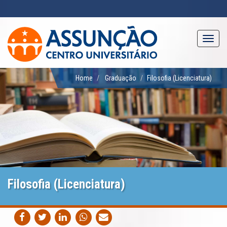
Pular
para
o
conteúdo
Toggl
principal
navig
Home
Graduação
Filosofia (Licenciatura)
Filosofia (Licenciatura)