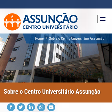
Pular
para
o
conteúdo
Toggl
principal
navig
Home
Sobre o Centro Universitário Assunção
Sobre o Centro Universitário Assunção