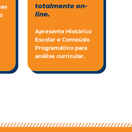
totalmente on-
nas
line.
o
Apresente Histórico
Escolar e Conteúdo
Programático para
análise curricular.