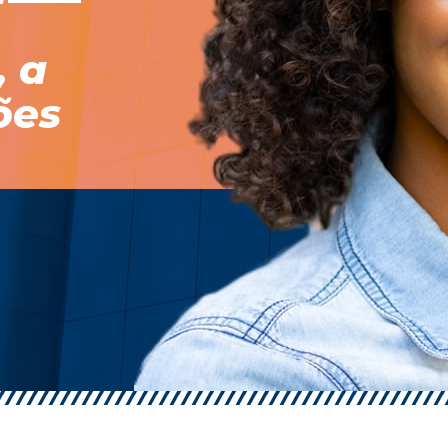
, a
ões