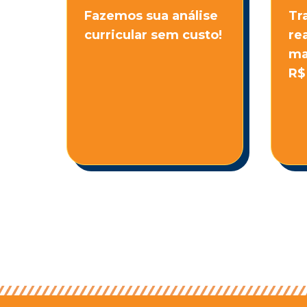
Fazemos sua análise
Tr
curricular sem custo!
re
ma
R$