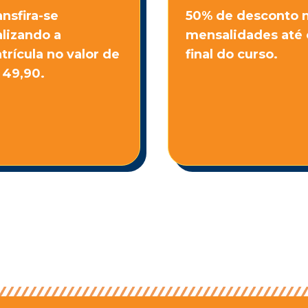
ansfira-se
50% de desconto 
alizando a
mensalidades até 
trícula no valor de
final do curso.
 49,90.