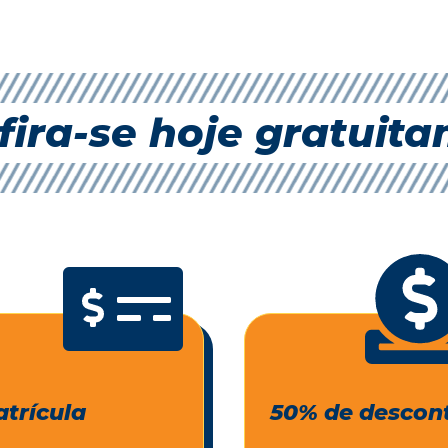
fira-se hoje gratuit
trícula
50% de descon