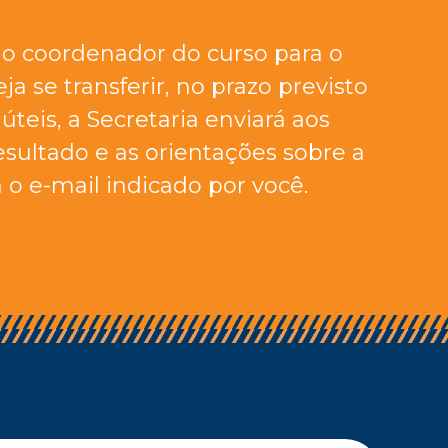
do coordenador do curso para o
ja se transferir, no prazo previsto
 úteis, a Secretaria enviará aos
esultado e as orientações sobre a
 o e-mail indicado por você.