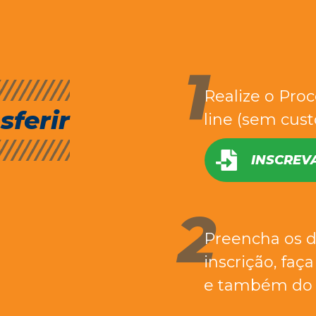
Realize o Proc
sferir
line (sem cust
INSCREV
Preencha os d
inscrição, faç
e também do 