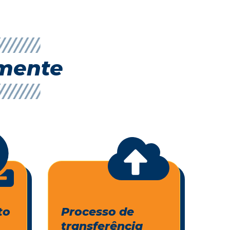
amente
to
Processo de
transferência