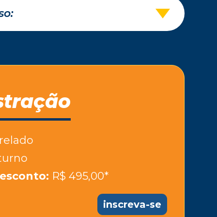
stração
relado
urno
esconto:
R$ 495,00*
inscreva-se