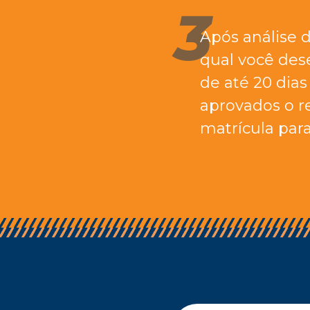
Após análise 
qual você dese
de até 20 dias
aprovados o r
matrícula para