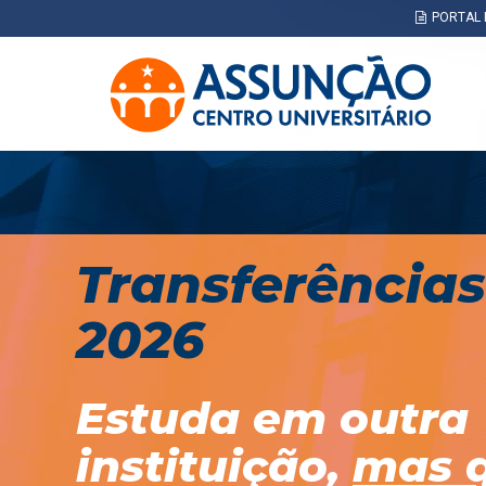
Pular
PORTAL 
para
o
conteúdo
principal
Transferências
2026
Estuda em outra
instituição,
mas 