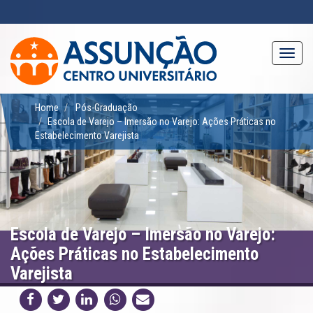
Pular
para
o
conteúdo
Toggl
principal
navig
Home
Pós-Graduação
Escola de Varejo – Imersão no Varejo: Ações Práticas no
Estabelecimento Varejista
Escola de Varejo – Imersão no Varejo:
Ações Práticas no Estabelecimento
Varejista