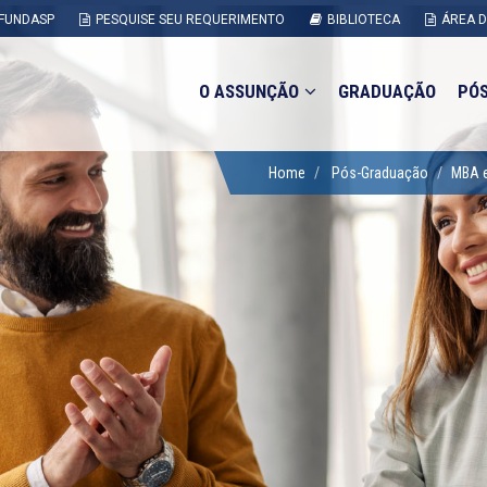
FUNDASP
PESQUISE SEU REQUERIMENTO
BIBLIOTECA
ÁREA 
O ASSUNÇÃO
GRADUAÇÃO
PÓ
Home
Pós-Graduação
MBA e