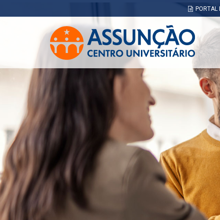
Pular
PORTAL 
para
o
conteúdo
principal