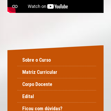
Sobre o Curso
Matriz Curricular
Corpo Docente
Edital
Ficou com dúvidas?