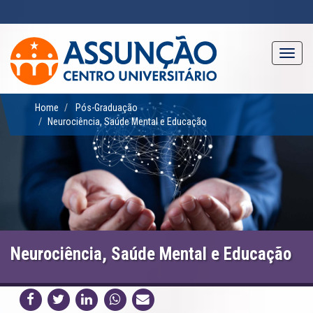
Pular
para
o
conteúdo
Toggl
principal
navig
Home
Pós-Graduação
Neurociência, Saúde Mental e Educação
Neurociência, Saúde Mental e Educação