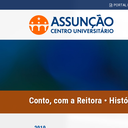
Pular
PORTAL 
para
o
conteúdo
principal
Conto, com a Reitora • Histó