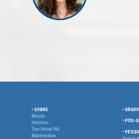
• SOBRE
• GRAD
Missão
• PÓS-
Histórico
Tour Virtual 360
• PESQU
Mantenedora
Grupos d