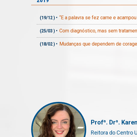
2019
“E a palavra se fez carne e acampou 
(
19/12
) •
Com diagnóstico, mas sem tratamen
(
25/03
) •
Mudanças que dependem de corag
(
18/02
) •
Profª. Drª. Kar
Reitora do Centro 