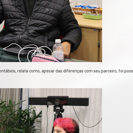
ntábeis, relata como, apesar das diferenças com seu parceiro, foi po