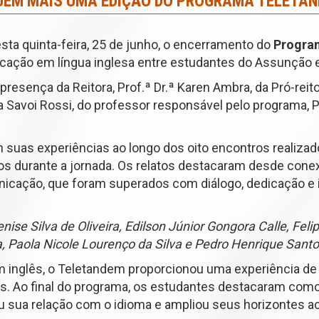
EM MAIS UMA EDIÇÃO DO PROGRAMA TELETA
sta quinta-feira, 25 de junho, o encerramento do
Progra
icação em língua inglesa entre estudantes do Assunção 
ença da Reitora, Prof.ª Dr.ª Karen Ambra, da Pró-reitora,
a Savoi Rossi, do professor responsável pelo programa, Pro
m suas experiências ao longo dos oito encontros realizad
dos durante a jornada. Os relatos destacaram desde co
nicação, que foram superados com diálogo, dedicação e 
nise Silva de Oliveira, Edilson Júnior Gongora Calle, Fel
a, Paola Nicole Lourenço da Silva e Pedro Henrique Sant
 inglês, o Teletandem proporcionou uma experiência de
s. Ao final do programa, os estudantes destacaram com
u sua relação com o idioma e ampliou seus horizontes 