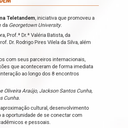
NDEM
ma Teletandem
, iniciativa que promoveu a
e da
Georgetown University
.
 Prof.ª Dr.ª Valéria Batista, da
f. Dr. Rodrigo Pires Vilela da Silva, além
os com seus parceiros internacionais,
nexões que aconteceram de forma imediata
interação ao longo dos 8 encontros
ipe Oliveira Araújo, Jackson Santos Cunha,
os Cunha.
 aproximação cultural, desenvolvimento
o a oportunidade de se conectar com
acadêmicos e pessoais.