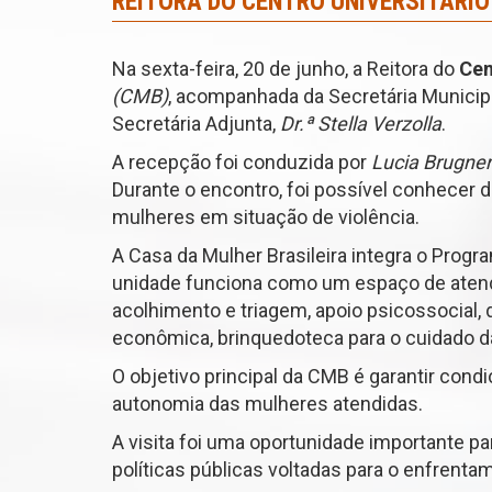
REITORA DO CENTRO UNIVERSITÁRIO
Na sexta-feira, 20 de junho, a Reitora do
Cen
(CMB)
, acompanhada da Secretária Municip
Secretária Adjunta,
Dr.ª Stella Verzolla
.
A recepção foi conduzida por
Lucia Brugne
Durante o encontro, foi possível conhecer 
mulheres em situação de violência.
A Casa da Mulher Brasileira integra o Prog
unidade funciona como um espaço de atend
acolhimento e triagem, apoio psicossocial,
econômica, brinquedoteca para o cuidado d
O objetivo principal da CMB é garantir con
autonomia das mulheres atendidas.
A visita foi uma oportunidade importante p
políticas públicas voltadas para o enfrenta