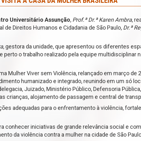
 VISITA A CASA DA MULHER BRASILEIRA
tro Universitário Assunção
,
Prof.ª Dr.ª Karen Ambra
, r
al de Direitos Humanos e Cidadania de São Paulo,
Dr.ª Re
ra
, gestora da unidade, que apresentou os diferentes esp
de perto o trabalho realizado pela equipe multidisciplin
rama Mulher Viver sem Violência, relançado em março de 2
imento humanizado e integrado, reunindo em um só local
 delegacia, Juizado, Ministério Público, Defensoria Públ
as crianças, alojamento de passagem e central de transp
dições adequadas para o enfrentamento à violência, for
ara conhecer iniciativas de grande relevância social e 
mento da violência contra a mulher na cidade de São Paulo