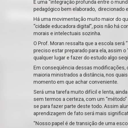
É uma “integração profunda entre o mundo 
pedagógico bem elaborado, direcionado e
Há uma movimentação muito maior do que
“cidade educadora digital”, pois não há 
morais e intelectuais sozinha.
O Prof. Moran ressalta que a escola será “
preciso estar preparado para ela, assim 
qualquer lugar e fazer do estudo algo seqüe
Em conseqüência dessas modificações, o
maioria ministrados a distância, nos quai
momento em que achar conveniente.
Será uma tarefa muito difícil e lenta, ain
sem termos a certeza, com um “método” e
se para fazer parte deste todo. Assim alu
aprendizagem de fato será mais significat
“Nosso papel é de transição de uma esc