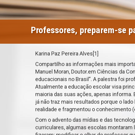
Professores, preparem-se par
Karina Paz Pereira Alves[1]
Compartilho as informações mais importan
Manuel Moran, Doutor.em Ciências da Co
educacionais no Brasil”. A palestra foi pr
Atualmente a educação escolar visa princi
maioria das suas ações, apenas informa. 
já não traz mais resultados porque o lado
realidade e fragmentou o conhecimento (e
Com o advento das mídias e das tecnolog
curriculares, algumas escolas montaram la
fizeram: modificar o olhar do professor q