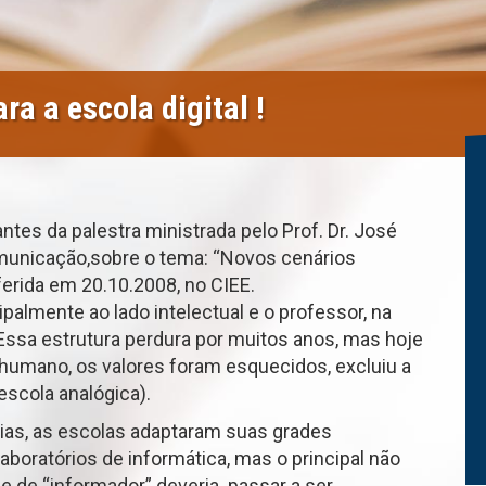
a a escola digital !
tes da palestra ministrada pelo Prof. Dr. José
municação,sobre o tema: “Novos cenários
oferida em 20.10.2008, no CIEE.
palmente ao lado intelectual e o professor, na
Essa estrutura perdura por muitos anos, mas hoje
 humano, os valores foram esquecidos, excluiu a
scola analógica).
ias, as escolas adaptaram suas grades
boratórios de informática, mas o principal não
ue de “informador” deveria passar a ser