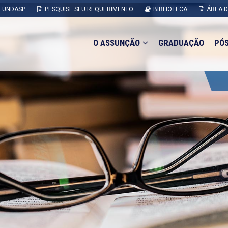
FUNDASP
PESQUISE SEU REQUERIMENTO
BIBLIOTECA
ÁREA 
O ASSUNÇÃO
GRADUAÇÃO
PÓ