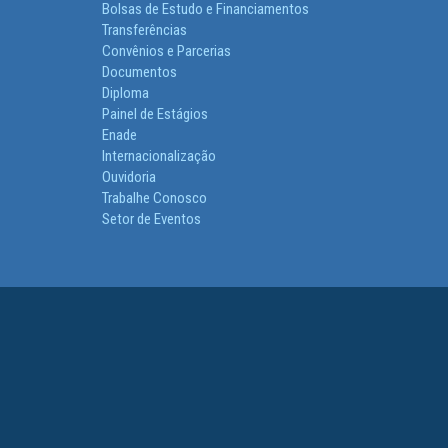
Bolsas de Estudo e Financiamentos
Transferências
Convênios e Parcerias
Documentos
Diploma
Painel de Estágios
Enade
Internacionalização
Ouvidoria
Trabalhe Conosco
Setor de Eventos