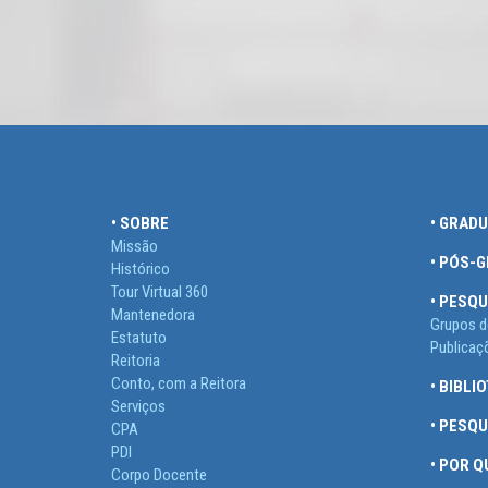
• SOBRE
• GRAD
Missão
• PÓS-
Histórico
Tour Virtual 360
• PESQU
Mantenedora
Grupos d
Estatuto
Publicaç
Reitoria
Conto, com a Reitora
• BIBLI
Serviços
• PESQ
CPA
PDI
• POR 
Corpo Docente