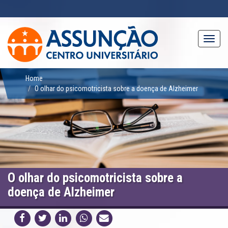
Pular
para
o
conteúdo
Toggl
principal
navig
Home
O olhar do psicomotricista sobre a doença de Alzheimer
O olhar do psicomotricista sobre a
doença de Alzheimer