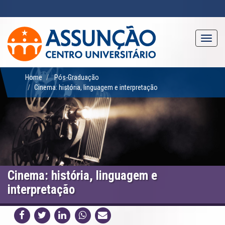
Pular
para
o
conteúdo
Toggl
principal
navig
Home
Pós-Graduação
Cinema: história, linguagem e interpretação
Cinema: história, linguagem e
interpretação