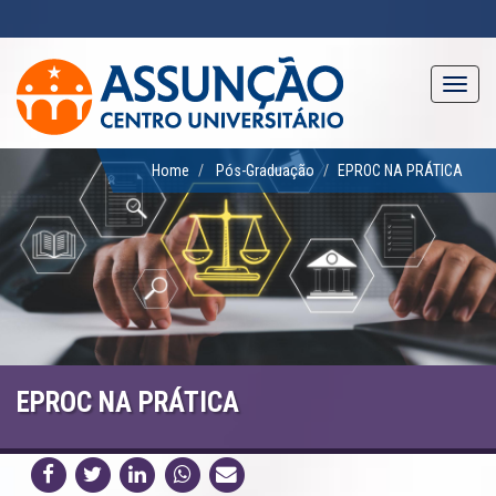
Pular
para
o
conteúdo
Toggl
principal
navig
Home
Pós-Graduação
EPROC NA PRÁTICA
EPROC NA PRÁTICA