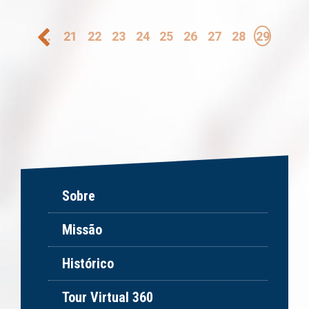
Paginação
…
21
22
23
24
25
26
27
28
29
Sobre
Missão
Histórico
Tour Virtual 360