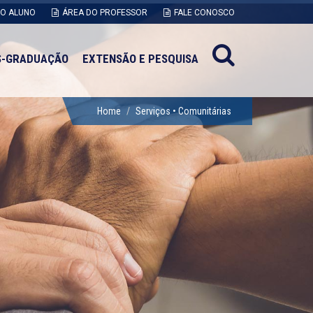
DO ALUNO
ÁREA DO PROFESSOR
FALE CONOSCO
S-GRADUAÇÃO
EXTENSÃO E PESQUISA
Home
Serviços • Comunitárias