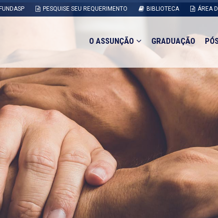
FUNDASP
PESQUISE SEU REQUERIMENTO
BIBLIOTECA
ÁREA 
O ASSUNÇÃO
GRADUAÇÃO
PÓ