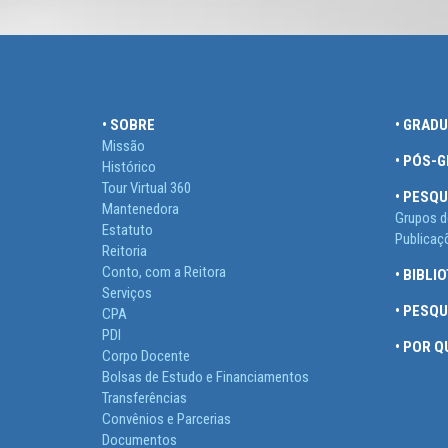
• SOBRE
• GRAD
Missão
• PÓS-
Histórico
Tour Virtual 360
• PESQU
Mantenedora
Grupos d
Estatuto
Publicaç
Reitoria
Conto, com a Reitora
• BIBLI
Serviços
• PESQ
CPA
PDI
• POR 
Corpo Docente
Bolsas de Estudo e Financiamentos
Transferências
Convênios e Parcerias
Documentos