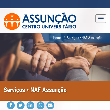
Pular
para
o
conteúdo
Toggl
principal
navig
Home
Serviços • NAF Assunção
Serviços • NAF Assunção