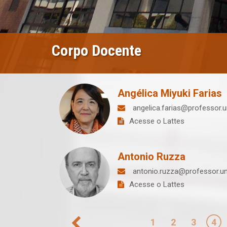
Corpo Docente
Angélica Miyuki Farias
angelica.farias@professor.un
Acesse o Lattes
Antonio Ruzza
antonio.ruzza@professor.uni
Acesse o Lattes
Paginação
1
2
3
4