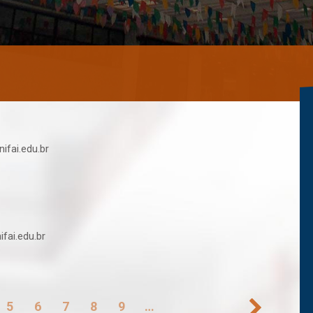
ifai.edu.br
fai.edu.br
5
6
7
8
9
…