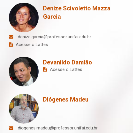
Denize Scivoletto Mazza
Garcia
denize.garcia@professor.unifai.edu.br
Acesse o Lattes
Devanildo Damião
Acesse o Lattes
Diógenes Madeu
diogenes.madeu@professor.unifai.edu.br