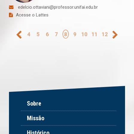
edelcio.ottaviani@professor.unifai.edu.br
Acesse o Lattes
Paginação
…
4
5
6
7
8
9
10
11
12
…
Sobre
Missão
Histórico