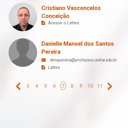
Cristiano Vasconcelos
Conceição
Acesse o Lattes
Danielle Manoel dos Santos
Pereira
dmspereira@professor.unifai.edu.br
Lattes
Paginação
…
3
4
5
6
7
8
9
10
11
…